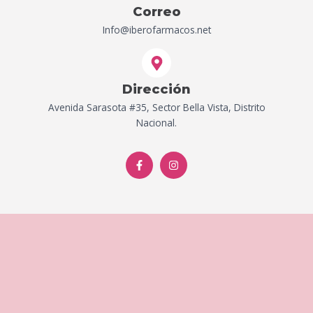
Correo
Info@iberofarmacos.net
Dirección
Avenida Sarasota #35, Sector Bella Vista, Distrito
Nacional.
F
I
a
n
c
s
e
t
b
a
o
g
o
r
k
a
-
m
f